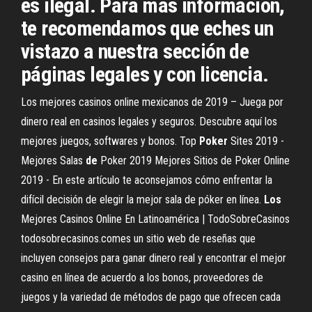
es ilegal. Para mas información,
te recomendamos que eches un
vistazo a nuestra sección de
páginas legales y con licencia.
Los mejores casinos online mexicanos de 2019 – Juega por
dinero real en casinos legales y seguros. Descubre aquí los
mejores juegos, softwares y bonos.
Top
Poker
Sites 2019 -
Mejores Salas
de
Poker 2019
Mejores Sitios de Poker Online
2019 - En este artículo te aconsejamos cómo enfrentar la
difícil decisión de elegir la mejor sala de póker en línea.
Los
Mejores Casinos Online En Latinoamérica | TodoSobreCasinos
todosobrecasinos.comes un sitio web de reseñas que
incluyen consejos para ganar dinero real y encontrar el mejor
casino en línea de acuerdo a los bonos, proveedores de
juegos y la variedad de métodos de pago que ofrecen cada