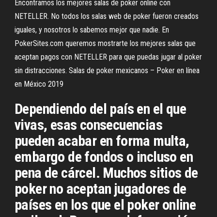
Encontramos los mejores salas de poker online con
NETELLER. No todos los salas web de poker fueron creados
iguales, y nosotros lo sabemos mejor que nadie. En
PokerSites.com queremos mostrarte los mejores salas que
aceptan pagos con NETELLER para que puedas jugar al poker
sin distracciones. Salas de poker mexicanos – Poker en línea
en México 2019
Dependiendo del país en el que
vivas, esas consecuencias
pueden acabar en forma multa,
embargo de fondos o incluso en
pena de cárcel. Muchos sitios de
poker no aceptan jugadores de
países en los que el poker online