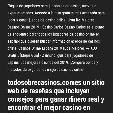
Página de jugadores para jugadores de casino, nuevos o
experimentados. Accede a la guía gratuita más avanzada para
jugar y ganar juegos de casino online.
Lista
De
Mejores
Casinos Online 2019 - Casino Carlos
Casino Carlos es el punto
de encuentro para todos los jugadores de casino online en
español que quieren buscar información acerca de casinos
online.
Casinos Online España 2019 (
Los
Mejores → €30
Gratis…
[Mejor Guía] - Zamsino, guía para jugadores de
España. Los mejores casinos del 2019. ¡Compara bonos y
métodos de pago de los mejores casinos online!
todosobrecasinos.comes un sitio
web de reseñas que incluyen
consejos para ganar dinero real y
encontrar el mejor casino en