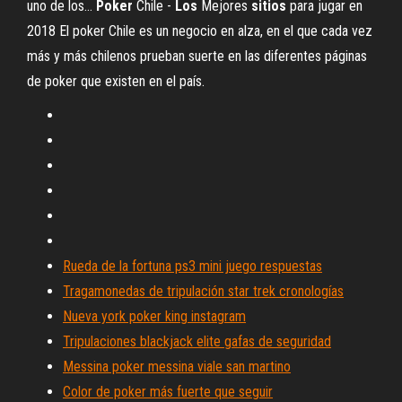
uno de los…
Poker
Chile -
Los
Mejores
sitios
para jugar en
2018
El poker Chile es un negocio en alza, en el que cada vez
más y más chilenos prueban suerte en las diferentes páginas
de poker que existen en el país.
Rueda de la fortuna ps3 mini juego respuestas
Tragamonedas de tripulación star trek cronologías
Nueva york poker king instagram
Tripulaciones blackjack elite gafas de seguridad
Messina poker messina viale san martino
Color de poker más fuerte que seguir