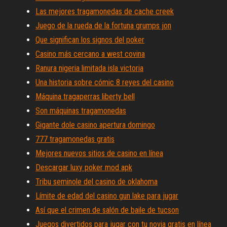
Las mejores tragamonedas de cache creek
Juego de la rueda de la fortuna grumps jon
Que significan los signos del poker
Casino más cercano a west covina
Ranura nigeria limitada isla victoria
Una historia sobre cómic 8 reyes del casino
Máquina tragaperras liberty bell
Son máquinas tragamonedas
Gigante dole casino apertura domingo
777 tragamonedas gratis
Mejores nuevos sitios de casino en línea
Descargar luxy poker mod apk
Tribu seminole del casino de oklahoma
Límite de edad del casino gun lake para jugar
Así que el crimen de salón de baile de tucson
Juegos divertidos para jugar con tu novia gratis en línea