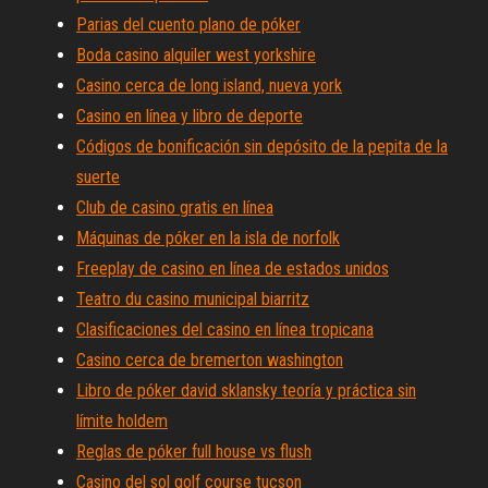
Parias del cuento plano de póker
Boda casino alquiler west yorkshire
Casino cerca de long island, nueva york
Casino en línea y libro de deporte
Códigos de bonificación sin depósito de la pepita de la
suerte
Club de casino gratis en línea
Máquinas de póker en la isla de norfolk
Freeplay de casino en línea de estados unidos
Teatro du casino municipal biarritz
Clasificaciones del casino en línea tropicana
Casino cerca de bremerton washington
Libro de póker david sklansky teoría y práctica sin
límite holdem
Reglas de póker full house vs flush
Casino del sol golf course tucson