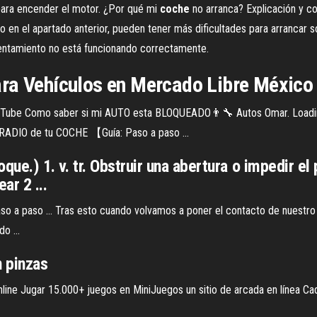
para encender el motor. ¿Por qué mi
coche
no arranca? Explicación y co
n el apartado anterior, pueden tener más dificultades para arrancar sob
lentamiento no está funcionando correctamente.
ara Vehículos en Mercado Libre México
Tube Como saber si mi AUTO esta BLOQUEADO👨‍🔧 Autos Omar. Loadi
RADIO de tu COCHE 【Guía: Paso a paso ...
oque.) 1. v. tr. Obstruir una abertura o impedir e
ar 2 ...
a paso ... Tras esto cuando volvamos a poner el contacto de nuestro c
o ...
 pinzas
line Jugar 15.000+ juegos en MiniJuegos un sitio de arcada en línea C