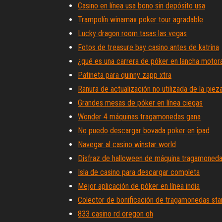
Casino en línea usa bono sin depósito usa
Trampolín winamax poker tour agradable
Lucky dragon room tasas las vegas
Fotos de treasure bay casino antes de katrina
¿qué es una carrera de póker en lancha motor
Patineta para quinny zapp xtra
Ranura de actualización no utilizada de la pie
Grandes mesas de póker en línea ciegas
Wonder 4 máquinas tragamonedas gana
No puedo descargar bovada poker en ipad
Navegar al casino winstar world
Disfraz de halloween de máquina tragamoned
Isla de casino para descargar completa
Mejor aplicación de póker en línea india
Colector de bonificación de tragamonedas star
833 casino rd oregon oh