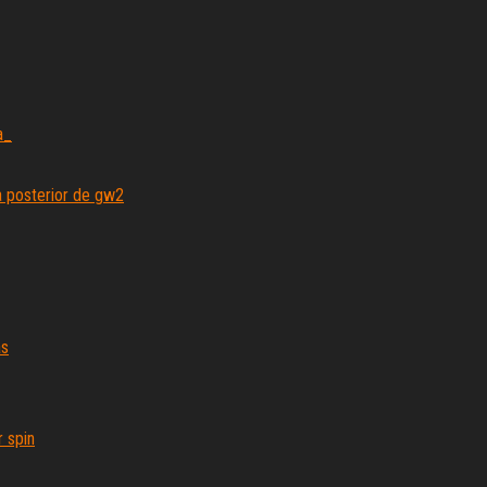
a_
za posterior de gw2
as
 spin