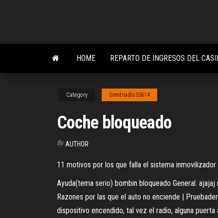
Skip
to
the
content
HOME
REPARTO DE INGRESOS DEL CASI
Category
Dimitriadis33614
Coche bloqueado
By
AUTHOR
11 motivos por los que falla el sistema inmovilizador
Ayuda(tema serio) bombin bloqueado General. ajajaj n
Razones por las que el auto no enciende | Pruebader
dispositivo encendido, tal vez el radio, alguna puer