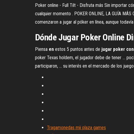
Poker online - Full Tilt - Disfruta más Sin importar c
cualquier momento . POKER ONLINE, LA GUÍA MÁS COM
comenzaron a jugar al póker en línea, aunque todavía 
Dónde Jugar Poker Online Dine
Piensa
en
estos 5 puntos antes de
jugar
poker
con
poker Texas holdem, el jugador debe de tener ... po
participaron, ... su interés en el mercado de los jueg
Tragamonedas mii plaza games