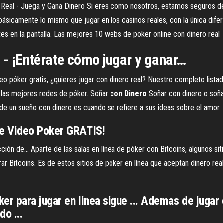
eal - Juega y Gana Dinero Si eres como nosotros, estamos seguros de 
 básicamente lo mismo que jugar en los casinos reales, con la única dif
etes en la pantalla. Las mejores 10 webs de poker online con dinero real
l
- ¡Entérate cómo
jugar
y ganar…
eo póker gratis, ¿quieres jugar con dinero real? Nuestro completo lista
 y las mejores redes de póker. Soñar
con
Dinero
Soñar con dinero o soña
n de un sueño con dinero es cuando se refiere a sus ideas sobre el amor.
e Video Poker GRATIS!
ción de… Aparte de las salas en línea de póker con Bitcoins, algunos sit
irar Bitcoins. Es de estos sitios de póker en línea que aceptan dinero r
er para jugar en linea sigue ... Ademas de jugar
do ...