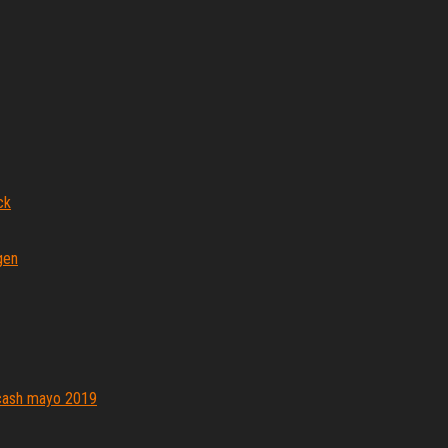
ck
gen
ocash mayo 2019