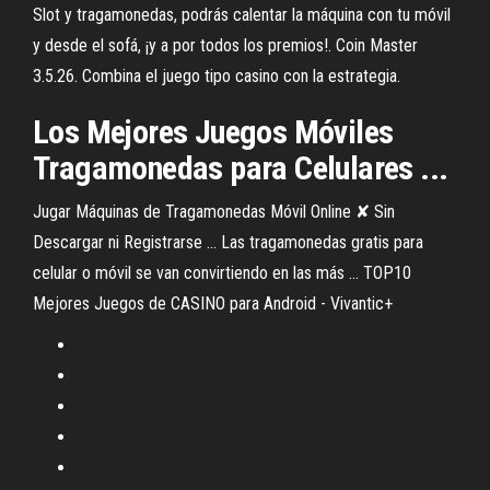
Slot y tragamonedas, podrás calentar la máquina con tu móvil
y desde el sofá, ¡y a por todos los premios!. Coin Master
3.5.26. Combina el juego tipo casino con la estrategia.
Los Mejores Juegos Móviles
Tragamonedas para Celulares ...
Jugar Máquinas de Tragamonedas Móvil Online ✘ Sin
Descargar ni Registrarse ... Las tragamonedas gratis para
celular o móvil se van convirtiendo en las más ... TOP10
Mejores Juegos de CASINO para Android - Vivantic+