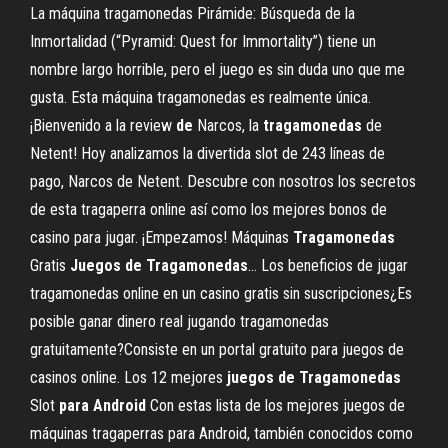
La máquina tragamonedas Pirámide: Búsqueda de la
Inmortalidad (“Pyramid: Quest for Immortality”) tiene un
nombre largo horrible, pero el juego es sin duda uno que me
gusta. Esta máquina tragamonedas es realmente única.
¡Bienvenido a la review
de
Narcos, la
tragamonedas
de
Netent!
Hoy analizamos la divertida slot de 243 líneas de
pago, Narcos de Netent. Descubre con nosotros los secretos
de esta tragaperra online así como los mejores bonos de
casino para jugar. ¡Empezamos! Máquinas
Tragamonedas
Gratis
Juegos
de
Tragamonedas
… Los beneficios de jugar
tragamonedas online en un casino gratis sin suscripciones¿Es
posible ganar dinero real jugando tragamonedas
gratuitamente?Consiste en un portal gratuito para juegos de
casinos online. Los 12 mejores
juegos
de
Tragamonedas
Slot
para
Android
Con estas lista de los mejores juegos de
máquinas tragaperras para Android, también conocidos como