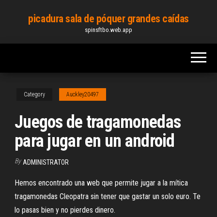
Skip
picadura sala de póquer grandes caídas
to
spinsftbo.web.app
the
content
Category
Auckley20497
Juegos de tragamonedas
para jugar en un android
By
ADMINISTRATOR
Hemos encontrado una web que permite jugar a la mítica
tragamonedas Cleopatra sin tener que gastar un solo euro. Te
lo pasas bien y no pierdes dinero.