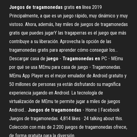
Juegos
de
tragamonedas
gratis
en
línea 2019
Principalmente, a que es un juego rápido, muy dinámico y muy
vistoso. Ahora, además, hay miles de juegos de tragamonedas
gratis que puedes jugarY las tragaperras es el juego que más
contribuye a su liberación. Aprovecha la opción de las
tragamonedas gratis para aprender cómo conseguir los...
Descargar casa de
juego
-
Tragamonedas
en
PC - MEmu
por qué se usa MEmu para casa de juego - Tragamonedas.
MEmu App Player es el mejor emulador de Android gratuito y
50 millones de personas ya están disfrutando su magnífica
experiencia jugando en Android. La tecnología de
virtualización de MEmu te permite jugar a miles de juegos
Android...
Juegos
de
tragamonedas
- Home | Facebook
Juegos de tragamonedas. 4,814 likes · 24 talking about this.
Colección con más de 2.200 juegos de tragamonedas ofrece,
de forma gratuita para la diversión.