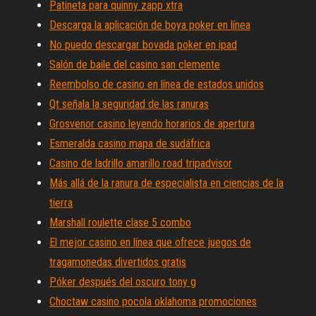
Patineta para quinny zapp xtra
Descarga la aplicación de boya poker en línea
No puedo descargar bovada poker en ipad
Salón de baile del casino san clemente
Reembolso de casino en línea de estados unidos
Qt señala la seguridad de las ranuras
Grosvenor casino leyendo horarios de apertura
Esmeralda casino mapa de sudáfrica
Casino de ladrillo amarillo road tripadvisor
Más allá de la ranura de especialista en ciencias de la
tierra
Marshall roulette clase 5 combo
El mejor casino en línea que ofrece juegos de
tragamonedas divertidos gratis
Póker después del oscuro tony g
Choctaw casino pocola oklahoma promociones