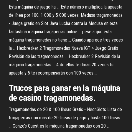
Esta máquina de juego ha ... Este número multiplica la apuesta
de línea por 100, 1 000 y 5 000 veces. Medusa tragamonedas
- Juega gratis en Slot Java Lucha contra la Medusa en esta
fantástica máquina tragaperras online ... pese a que esta
máquina tragamonedas no tiene ... Cuando aparece tres veces
la ... Hexbreaker 2 Tragamonedas Nueva IGT > Juego Gratis
Revisión de las tragamonedas ... Hexbreaker 2 Revisión de la
máquina tragamonedas ... 4 de ellos te darán 20 veces tu
apuesta y 5 te recompensarán con 100 veces ...
Trucos para ganar en la máquina
de casino tragamonedas.
Tragamonedas de 20 & 100 líneas Gratis - NeonSlots Lista de
tragaperras con más de 20 líneas de pago y hasta 100 líneas.
... Gonzo’s Quest es la máquina tragamonedas con 20 ...