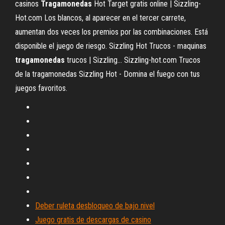
casinos
Tragamonedas
Hot Target gratis online | Sizzling-
Hot.com
Los blancos, al aparecer en el tercer carrete,
aumentan dos veces los premios por las combinaciones. Está
disponible el juego de riesgo.
Sizzling Hot Trucos - maquinas
tragamonedas
trucos | Sizzling…
Sizzling-hot.com Trucos
de la tragamonedas Sizzling Hot - Domina el fuego con tus
juegos favoritos.
Deber ruleta desbloqueo de bajo nivel
Juego gratis de descargas de casino